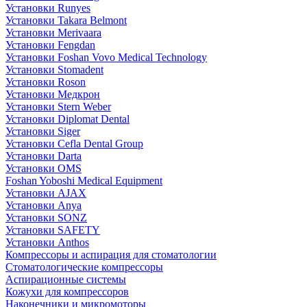
Установки Runyes
Установки Takara Belmont
Установки Merivaara
Установки Fengdan
Установки Foshan Vovo Medical Technology
Установки Stomadent
Установки Roson
Установки Медкрон
Установки Stern Weber
Установки Diplomat Dental
Установки Siger
Установки Cefla Dental Group
Установки Darta
Установки OMS
Foshan Yoboshi Medical Equipment
Установки AJAX
Установки Anya
Установки SONZ
Установки SAFETY
Установки Anthos
Компрессоры и аспирация для стоматологии
Стоматологические компрессоры
Аспирационные системы
Кожухи для компрессоров
Наконечники и микромоторы