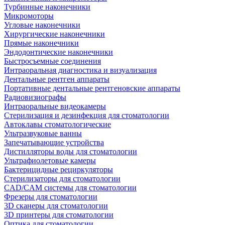
Турбинные наконечники
Микромоторы
Угловые наконечники
Хирургические наконечники
Прямые наконечники
Эндодонтические наконечники
Быстросъемные соединения
Интраоральная диагностика и визуализация
Дентальные рентген аппараты
Портативные дентальные рентгеновские аппараты
Радиовизиографы
Интраоральные видеокамеры
Стерилизация и дезинфекция для стоматологии
Автоклавы стоматологические
Ультразвуковые ванны
Запечатывающие устройства
Дистилляторы воды для стоматологии
Ультрафиолетовые камеры
Бактерицидные рециркуляторы
Стерилизаторы для стоматологии
CAD/CAM системы для стоматологии
Фрезеры для стоматологии
3D cканеры для стоматологии
3D принтеры для стоматологии
Оптика для стоматологии