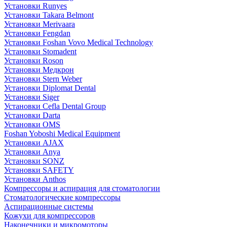
Установки Runyes
Установки Takara Belmont
Установки Merivaara
Установки Fengdan
Установки Foshan Vovo Medical Technology
Установки Stomadent
Установки Roson
Установки Медкрон
Установки Stern Weber
Установки Diplomat Dental
Установки Siger
Установки Cefla Dental Group
Установки Darta
Установки OMS
Foshan Yoboshi Medical Equipment
Установки AJAX
Установки Anya
Установки SONZ
Установки SAFETY
Установки Anthos
Компрессоры и аспирация для стоматологии
Стоматологические компрессоры
Аспирационные системы
Кожухи для компрессоров
Наконечники и микромоторы