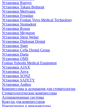
Установки Runyes
Установки Takara Belmont
Установки Merivaara
Установки Fengdan
Установки Foshan Vovo Medical Technology
Установки Stomadent
Установки Roson
Установки Медкрон
Установки Stern Weber
Установки Diplomat Dental
Установки Siger
Установки Cefla Dental Group
Установки Darta
Установки OMS
Foshan Yoboshi Medical Equipment
Установки AJAX
Установки Anya
Установки SONZ
Установки SAFETY
Установки Anthos
Компрессоры и аспирация для стоматологии
Стоматологические компрессоры
Аспирационные системы
Кожухи для компрессоров
Наконечники и микромоторы