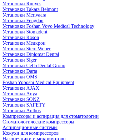
Установки Runyes
Установки Takara Belmont
Установки Merivaara
Установки Fengdan
Установки Foshan Vovo Medical Technology
Установки Stomadent
Установки Roson
Установки Медкрон
Установки Stern Weber
Установки Diplomat Dental
Установки Siger
Установки Cefla Dental Group
Установки Darta
Установки OMS
Foshan Yoboshi Medical Equipment
Установки AJAX
Установки Anya
Установки SONZ
Установки SAFETY
Установки Anthos
Компрессоры и аспирация для стоматологии
Стоматологические компрессоры
Аспирационные системы
Кожухи для компрессоров
Наконечники и микромоторы