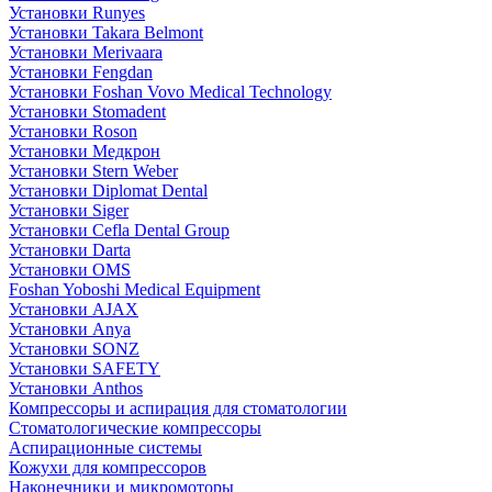
Установки Runyes
Установки Takara Belmont
Установки Merivaara
Установки Fengdan
Установки Foshan Vovo Medical Technology
Установки Stomadent
Установки Roson
Установки Медкрон
Установки Stern Weber
Установки Diplomat Dental
Установки Siger
Установки Cefla Dental Group
Установки Darta
Установки OMS
Foshan Yoboshi Medical Equipment
Установки AJAX
Установки Anya
Установки SONZ
Установки SAFETY
Установки Anthos
Компрессоры и аспирация для стоматологии
Стоматологические компрессоры
Аспирационные системы
Кожухи для компрессоров
Наконечники и микромоторы