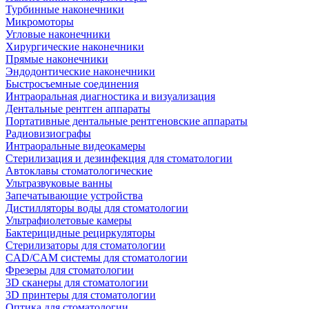
Турбинные наконечники
Микромоторы
Угловые наконечники
Хирургические наконечники
Прямые наконечники
Эндодонтические наконечники
Быстросъемные соединения
Интраоральная диагностика и визуализация
Дентальные рентген аппараты
Портативные дентальные рентгеновские аппараты
Радиовизиографы
Интраоральные видеокамеры
Стерилизация и дезинфекция для стоматологии
Автоклавы стоматологические
Ультразвуковые ванны
Запечатывающие устройства
Дистилляторы воды для стоматологии
Ультрафиолетовые камеры
Бактерицидные рециркуляторы
Стерилизаторы для стоматологии
CAD/CAM системы для стоматологии
Фрезеры для стоматологии
3D cканеры для стоматологии
3D принтеры для стоматологии
Оптика для стоматологии