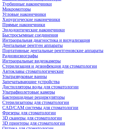
Турбинные наконечники
Микромоторы
Угловые наконечники
Хирургические наконечники
Прямые наконечники
Эндодонтические наконечники
Быстросъемные соединения
Интраоральная диагностика и визуализация
Дентальные рентген аппараты
Портативные дентальные рентгеновские аппараты
Радиовизиографы
Интраоральные видеокамеры
Стерилизация и дезинфекция для стоматологии
Автоклавы стоматологические
Ультразвуковые ванны
Запечатывающие устройства
Дистилляторы воды для стоматологии
Ультрафиолетовые камеры
Бактерицидные рециркуляторы
Стерилизаторы для стоматологии
CAD/CAM системы для стоматологии
Фрезеры для стоматологии
3D cканеры для стоматологии
3D принтеры для стоматологии
Оптика для стоматологии