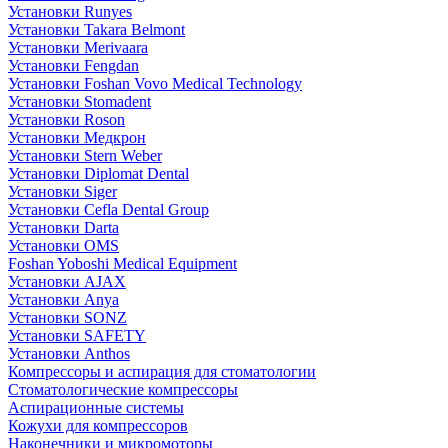
Установки Runyes
Установки Takara Belmont
Установки Merivaara
Установки Fengdan
Установки Foshan Vovo Medical Technology
Установки Stomadent
Установки Roson
Установки Медкрон
Установки Stern Weber
Установки Diplomat Dental
Установки Siger
Установки Cefla Dental Group
Установки Darta
Установки OMS
Foshan Yoboshi Medical Equipment
Установки AJAX
Установки Anya
Установки SONZ
Установки SAFETY
Установки Anthos
Компрессоры и аспирация для стоматологии
Стоматологические компрессоры
Аспирационные системы
Кожухи для компрессоров
Наконечники и микромоторы