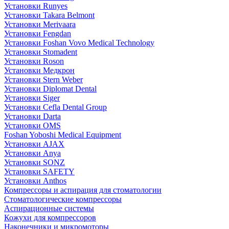
Установки Runyes
Установки Takara Belmont
Установки Merivaara
Установки Fengdan
Установки Foshan Vovo Medical Technology
Установки Stomadent
Установки Roson
Установки Медкрон
Установки Stern Weber
Установки Diplomat Dental
Установки Siger
Установки Cefla Dental Group
Установки Darta
Установки OMS
Foshan Yoboshi Medical Equipment
Установки AJAX
Установки Anya
Установки SONZ
Установки SAFETY
Установки Anthos
Компрессоры и аспирация для стоматологии
Стоматологические компрессоры
Аспирационные системы
Кожухи для компрессоров
Наконечники и микромоторы