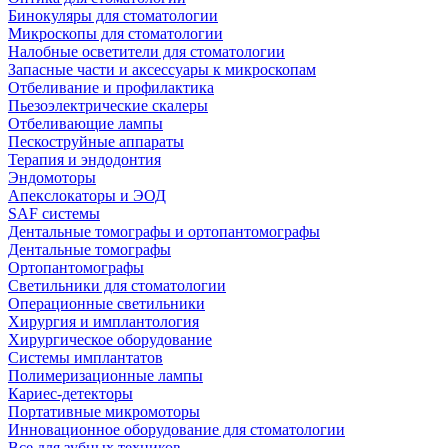
Бинокуляры для стоматологии
Микроскопы для стоматологии
Налобные осветители для стоматологии
Запасные части и аксессуары к микроскопам
Отбеливание и профилактика
Пьезоэлектрические скалеры
Отбеливающие лампы
Пескоструйные аппараты
Терапия и эндодонтия
Эндомоторы
Апекслокаторы и ЭОД
SAF системы
Дентальные томографы и ортопантомографы
Дентальные томографы
Ортопантомографы
Светильники для стоматологии
Операционные светильники
Хирургия и имплантология
Хирургическое оборудование
Системы имплантатов
Полимеризационные лампы
Кариес-детекторы
Портативные микромоторы
Инновационное оборудование для стоматологии
Все для зубных техников