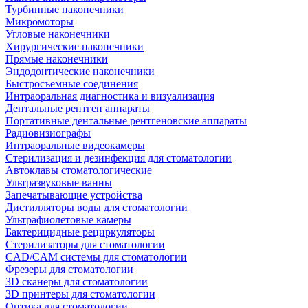
Турбинные наконечники
Микромоторы
Угловые наконечники
Хирургические наконечники
Прямые наконечники
Эндодонтические наконечники
Быстросъемные соединения
Интраоральная диагностика и визуализация
Дентальные рентген аппараты
Портативные дентальные рентгеновские аппараты
Радиовизиографы
Интраоральные видеокамеры
Стерилизация и дезинфекция для стоматологии
Автоклавы стоматологические
Ультразвуковые ванны
Запечатывающие устройства
Дистилляторы воды для стоматологии
Ультрафиолетовые камеры
Бактерицидные рециркуляторы
Стерилизаторы для стоматологии
CAD/CAM системы для стоматологии
Фрезеры для стоматологии
3D cканеры для стоматологии
3D принтеры для стоматологии
Оптика для стоматологии