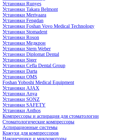
Установки Runyes
Установки Takara Belmont
Установки Merivaara
Установки Fengdan
Установки Foshan Vovo Medical Technology
Установки Stomadent
Установки Roson
Установки Медкрон
Установки Stern Weber
Установки Diplomat Dental
Установки Siger
Установки Cefla Dental Group
Установки Darta
Установки OMS
Foshan Yoboshi Medical Equipment
Установки AJAX
Установки Anya
Установки SONZ
Установки SAFETY
Установки Anthos
Компрессоры и аспирация для стоматологии
Стоматологические компрессоры
Аспирационные системы
Кожухи для компрессоров
Наконечники и микромоторы