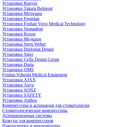
Установки Runyes
Установки Takara Belmont
Установки Merivaara
Установки Fengdan
Установки Foshan Vovo Medical Technology
Установки Stomadent
Установки Roson
Установки Медкрон
Установки Stern Weber
Установки Diplomat Dental
Установки Siger
Установки Cefla Dental Group
Установки Darta
Установки OMS
Foshan Yoboshi Medical Equipment
Установки AJAX
Установки Anya
Установки SONZ
Установки SAFETY
Установки Anthos
Компрессоры и аспирация для стоматологии
Стоматологические компрессоры
Аспирационные системы
Кожухи для компрессоров
Наконечники и микромоторы