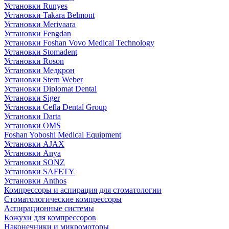
Установки Runyes
Установки Takara Belmont
Установки Merivaara
Установки Fengdan
Установки Foshan Vovo Medical Technology
Установки Stomadent
Установки Roson
Установки Медкрон
Установки Stern Weber
Установки Diplomat Dental
Установки Siger
Установки Cefla Dental Group
Установки Darta
Установки OMS
Foshan Yoboshi Medical Equipment
Установки AJAX
Установки Anya
Установки SONZ
Установки SAFETY
Установки Anthos
Компрессоры и аспирация для стоматологии
Стоматологические компрессоры
Аспирационные системы
Кожухи для компрессоров
Наконечники и микромоторы