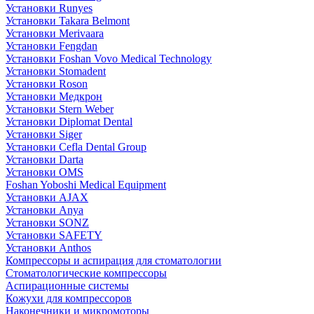
Установки Runyes
Установки Takara Belmont
Установки Merivaara
Установки Fengdan
Установки Foshan Vovo Medical Technology
Установки Stomadent
Установки Roson
Установки Медкрон
Установки Stern Weber
Установки Diplomat Dental
Установки Siger
Установки Cefla Dental Group
Установки Darta
Установки OMS
Foshan Yoboshi Medical Equipment
Установки AJAX
Установки Anya
Установки SONZ
Установки SAFETY
Установки Anthos
Компрессоры и аспирация для стоматологии
Стоматологические компрессоры
Аспирационные системы
Кожухи для компрессоров
Наконечники и микромоторы