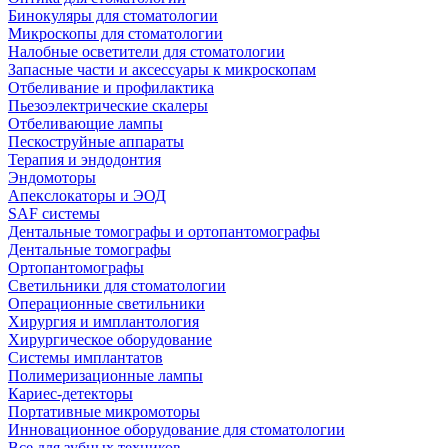
Бинокуляры для стоматологии
Микроскопы для стоматологии
Налобные осветители для стоматологии
Запасные части и аксессуары к микроскопам
Отбеливание и профилактика
Пьезоэлектрические скалеры
Отбеливающие лампы
Пескоструйные аппараты
Терапия и эндодонтия
Эндомоторы
Апекслокаторы и ЭОД
SAF системы
Дентальные томографы и ортопантомографы
Дентальные томографы
Ортопантомографы
Светильники для стоматологии
Операционные светильники
Хирургия и имплантология
Хирургическое оборудование
Системы имплантатов
Полимеризационные лампы
Кариес-детекторы
Портативные микромоторы
Инновационное оборудование для стоматологии
Все для зубных техников