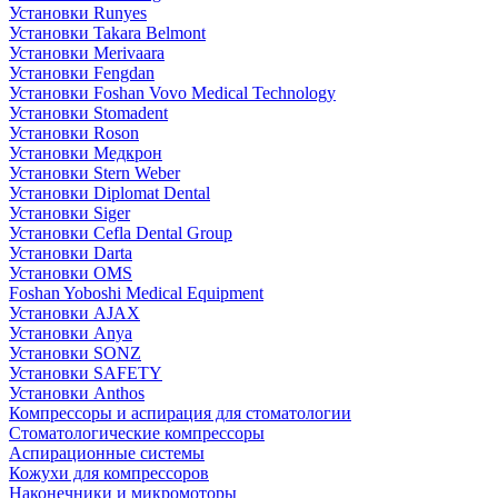
Установки Runyes
Установки Takara Belmont
Установки Merivaara
Установки Fengdan
Установки Foshan Vovo Medical Technology
Установки Stomadent
Установки Roson
Установки Медкрон
Установки Stern Weber
Установки Diplomat Dental
Установки Siger
Установки Cefla Dental Group
Установки Darta
Установки OMS
Foshan Yoboshi Medical Equipment
Установки AJAX
Установки Anya
Установки SONZ
Установки SAFETY
Установки Anthos
Компрессоры и аспирация для стоматологии
Стоматологические компрессоры
Аспирационные системы
Кожухи для компрессоров
Наконечники и микромоторы