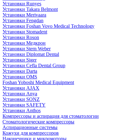
Установки Runyes
Установки Takara Belmont
Установки Merivaara
Установки Fengdan
Установки Foshan Vovo Medical Technology
Установки Stomadent
Установки Roson
Установки Медкрон
Установки Stern Weber
Установки Diplomat Dental
Установки Siger
Установки Cefla Dental Group
Установки Darta
Установки OMS
Foshan Yoboshi Medical Equipment
Установки AJAX
Установки Anya
Установки SONZ
Установки SAFETY
Установки Anthos
Компрессоры и аспирация для стоматологии
Стоматологические компрессоры
Аспирационные системы
Кожухи для компрессоров
Наконечники и микромоторы