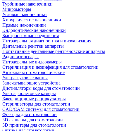
Турбинные наконечники
Микромоторы
Угловые наконечники
Хирургические наконечники
Прямые наконечники
Эндодонтические наконечники
Быстросъемные соединения
Интраоральная диагностика и визуализация
Дентальные рентген аппараты
Портативные дентальные рентгеновские аппараты
Радиовизиографы
Интраоральные видеокамеры
Стерилизация и дезинфекция для стоматологии
Автоклавы стоматологические
Ультразвуковые ванны
Запечатывающие устройства
Дистилляторы воды для стоматологии
Ультрафиолетовые камеры
Бактерицидные рециркуляторы
Стерилизаторы для стоматологии
CAD/CAM системы для стоматологии
Фрезеры для стоматологии
3D cканеры для стоматологии
3D принтеры для стоматологии
Оптика для стоматологии