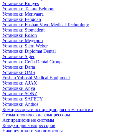
Установки Runyes
Установки Takara Belmont
Установки Merivaara
Установки Fengdan
Установки Foshan Vovo Medical Technology
Установки Stomadent
Установки Roson
Установки Медкрон
Установки Stern Weber
Установки Diplomat Dental
Установки Siger
Установки Cefla Dental Group
Установки Darta
Установки OMS
Foshan Yoboshi Medical Equipment
Установки AJAX
Установки Anya
Установки SONZ
Установки SAFETY
Установки Anthos
Компрессоры и аспирация для стоматологии
Стоматологические компрессоры
Аспирационные системы
Кожухи для компрессоров
Наконечники и микромоторы