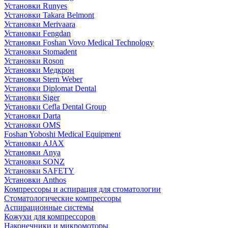
Установки Runyes
Установки Takara Belmont
Установки Merivaara
Установки Fengdan
Установки Foshan Vovo Medical Technology
Установки Stomadent
Установки Roson
Установки Медкрон
Установки Stern Weber
Установки Diplomat Dental
Установки Siger
Установки Cefla Dental Group
Установки Darta
Установки OMS
Foshan Yoboshi Medical Equipment
Установки AJAX
Установки Anya
Установки SONZ
Установки SAFETY
Установки Anthos
Компрессоры и аспирация для стоматологии
Стоматологические компрессоры
Аспирационные системы
Кожухи для компрессоров
Наконечники и микромоторы