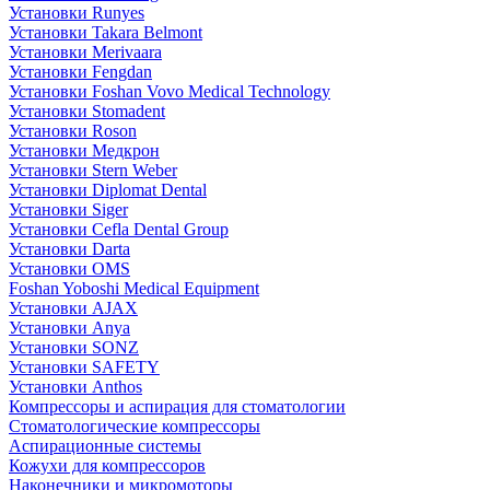
Установки Runyes
Установки Takara Belmont
Установки Merivaara
Установки Fengdan
Установки Foshan Vovo Medical Technology
Установки Stomadent
Установки Roson
Установки Медкрон
Установки Stern Weber
Установки Diplomat Dental
Установки Siger
Установки Cefla Dental Group
Установки Darta
Установки OMS
Foshan Yoboshi Medical Equipment
Установки AJAX
Установки Anya
Установки SONZ
Установки SAFETY
Установки Anthos
Компрессоры и аспирация для стоматологии
Стоматологические компрессоры
Аспирационные системы
Кожухи для компрессоров
Наконечники и микромоторы