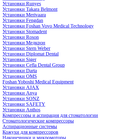
Установки Runyes
Установки Takara Belmont
Установки Merivaara
Установки Fengdan
Установки Foshan Vovo Medical Technology
Установки Stomadent
Установки Roson
Установки Медкрон
Установки Stern Weber
Установки Diplomat Dental
Установки Siger
Установки Cefla Dental Group
Установки Darta
Установки OMS
Foshan Yoboshi Medical Equipment
Установки AJAX
Установки Anya
Установки SONZ
Установки SAFETY
Установки Anthos
Компрессоры и аспирация для стоматологии
Стоматологические компрессоры
Аспирационные системы
Кожухи для компрессоров
Наконечники и микромоторы