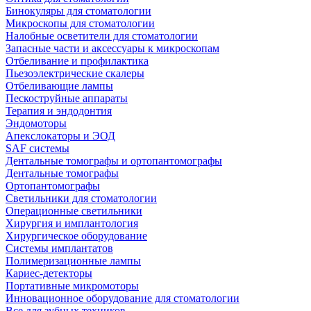
Бинокуляры для стоматологии
Микроскопы для стоматологии
Налобные осветители для стоматологии
Запасные части и аксессуары к микроскопам
Отбеливание и профилактика
Пьезоэлектрические скалеры
Отбеливающие лампы
Пескоструйные аппараты
Терапия и эндодонтия
Эндомоторы
Апекслокаторы и ЭОД
SAF системы
Дентальные томографы и ортопантомографы
Дентальные томографы
Ортопантомографы
Светильники для стоматологии
Операционные светильники
Хирургия и имплантология
Хирургическое оборудование
Системы имплантатов
Полимеризационные лампы
Кариес-детекторы
Портативные микромоторы
Инновационное оборудование для стоматологии
Все для зубных техников