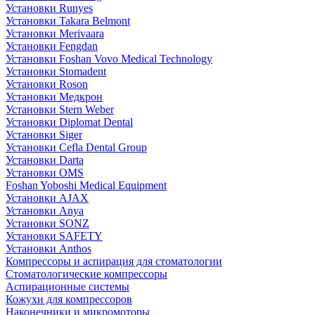
Установки Runyes
Установки Takara Belmont
Установки Merivaara
Установки Fengdan
Установки Foshan Vovo Medical Technology
Установки Stomadent
Установки Roson
Установки Медкрон
Установки Stern Weber
Установки Diplomat Dental
Установки Siger
Установки Cefla Dental Group
Установки Darta
Установки OMS
Foshan Yoboshi Medical Equipment
Установки AJAX
Установки Anya
Установки SONZ
Установки SAFETY
Установки Anthos
Компрессоры и аспирация для стоматологии
Стоматологические компрессоры
Аспирационные системы
Кожухи для компрессоров
Наконечники и микромоторы