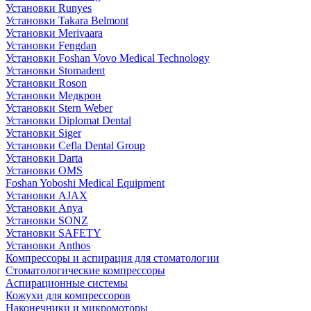
Установки Runyes
Установки Takara Belmont
Установки Merivaara
Установки Fengdan
Установки Foshan Vovo Medical Technology
Установки Stomadent
Установки Roson
Установки Медкрон
Установки Stern Weber
Установки Diplomat Dental
Установки Siger
Установки Cefla Dental Group
Установки Darta
Установки OMS
Foshan Yoboshi Medical Equipment
Установки AJAX
Установки Anya
Установки SONZ
Установки SAFETY
Установки Anthos
Компрессоры и аспирация для стоматологии
Стоматологические компрессоры
Аспирационные системы
Кожухи для компрессоров
Наконечники и микромоторы