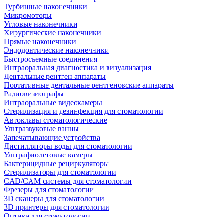
Турбинные наконечники
Микромоторы
Угловые наконечники
Хирургические наконечники
Прямые наконечники
Эндодонтические наконечники
Быстросъемные соединения
Интраоральная диагностика и визуализация
Дентальные рентген аппараты
Портативные дентальные рентгеновские аппараты
Радиовизиографы
Интраоральные видеокамеры
Стерилизация и дезинфекция для стоматологии
Автоклавы стоматологические
Ультразвуковые ванны
Запечатывающие устройства
Дистилляторы воды для стоматологии
Ультрафиолетовые камеры
Бактерицидные рециркуляторы
Стерилизаторы для стоматологии
CAD/CAM системы для стоматологии
Фрезеры для стоматологии
3D cканеры для стоматологии
3D принтеры для стоматологии
Оптика для стоматологии