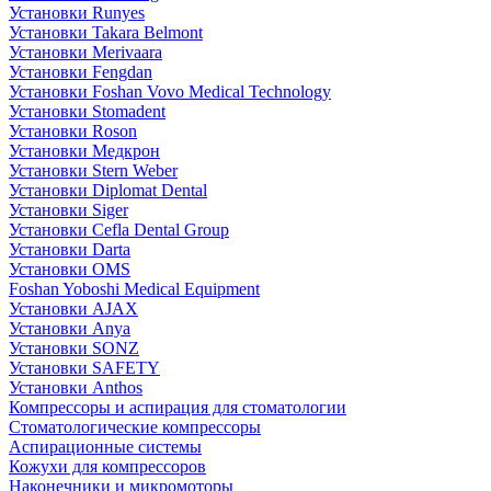
Установки Runyes
Установки Takara Belmont
Установки Merivaara
Установки Fengdan
Установки Foshan Vovo Medical Technology
Установки Stomadent
Установки Roson
Установки Медкрон
Установки Stern Weber
Установки Diplomat Dental
Установки Siger
Установки Cefla Dental Group
Установки Darta
Установки OMS
Foshan Yoboshi Medical Equipment
Установки AJAX
Установки Anya
Установки SONZ
Установки SAFETY
Установки Anthos
Компрессоры и аспирация для стоматологии
Стоматологические компрессоры
Аспирационные системы
Кожухи для компрессоров
Наконечники и микромоторы