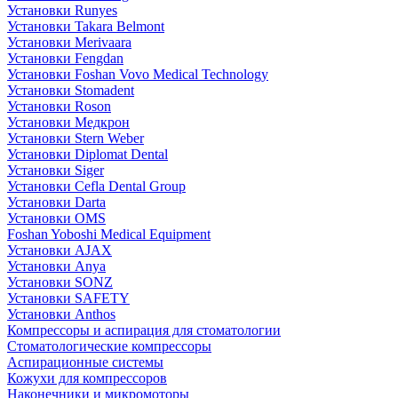
Установки Runyes
Установки Takara Belmont
Установки Merivaara
Установки Fengdan
Установки Foshan Vovo Medical Technology
Установки Stomadent
Установки Roson
Установки Медкрон
Установки Stern Weber
Установки Diplomat Dental
Установки Siger
Установки Cefla Dental Group
Установки Darta
Установки OMS
Foshan Yoboshi Medical Equipment
Установки AJAX
Установки Anya
Установки SONZ
Установки SAFETY
Установки Anthos
Компрессоры и аспирация для стоматологии
Стоматологические компрессоры
Аспирационные системы
Кожухи для компрессоров
Наконечники и микромоторы