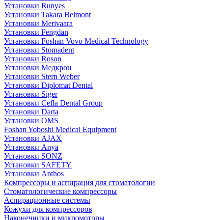
Установки Runyes
Установки Takara Belmont
Установки Merivaara
Установки Fengdan
Установки Foshan Vovo Medical Technology
Установки Stomadent
Установки Roson
Установки Медкрон
Установки Stern Weber
Установки Diplomat Dental
Установки Siger
Установки Cefla Dental Group
Установки Darta
Установки OMS
Foshan Yoboshi Medical Equipment
Установки AJAX
Установки Anya
Установки SONZ
Установки SAFETY
Установки Anthos
Компрессоры и аспирация для стоматологии
Стоматологические компрессоры
Аспирационные системы
Кожухи для компрессоров
Наконечники и микромоторы