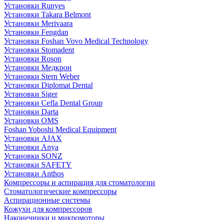
Установки Runyes
Установки Takara Belmont
Установки Merivaara
Установки Fengdan
Установки Foshan Vovo Medical Technology
Установки Stomadent
Установки Roson
Установки Медкрон
Установки Stern Weber
Установки Diplomat Dental
Установки Siger
Установки Cefla Dental Group
Установки Darta
Установки OMS
Foshan Yoboshi Medical Equipment
Установки AJAX
Установки Anya
Установки SONZ
Установки SAFETY
Установки Anthos
Компрессоры и аспирация для стоматологии
Стоматологические компрессоры
Аспирационные системы
Кожухи для компрессоров
Наконечники и микромоторы