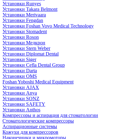
Установки Runyes
Установки Takara Belmont
Установки Merivaara
Установки Fengdan
Установки Foshan Vovo Medical Technology
Установки Stomadent
Установки Roson
Установки Медкрон
Установки Stern Weber
Установки Diplomat Dental
Установки Siger
Установки Cefla Dental Group
Установки Darta
Установки OMS
Foshan Yoboshi Medical Equipment
Установки AJAX
Установки Anya
Установки SONZ
Установки SAFETY
Установки Anthos
Компрессоры и аспирация для стоматологии
Стоматологические компрессоры
Аспирационные системы
Кожухи для компрессоров
Наконечники и микромоторы