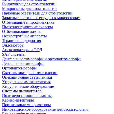
Бинокуляры для стоматологии
Микроскопы для стоматологии
Налобные осветители для стоматологии
Запасные части и аксессуары к микроскопам
Отбеливание и профилактика
Пьезоэлектрические скалеры
Отбеливающие лампы
Пескоструйные аппараты
Терапия и эндодонтия
Эндомоторы
Апекслокаторы и ЭОД
SAF системы
Дентальные томографы и ортопантомографы
Дентальные томографы
Ортопантомографы
Светильники для стоматологии
Операционные светильники
Хирургия и имплантология
Хирургическое оборудование
Системы имплантатов
Полимеризационные лампы
Кариес-детекторы
Портативные микромоторы
Инновационное оборудование для стоматологии
Все для зубных техников