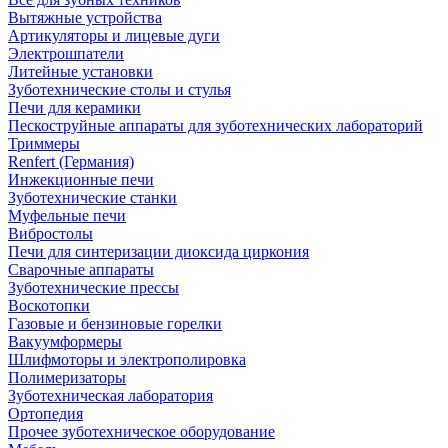
Вытяжные устройства
Артикуляторы и лицевые дуги
Электрошпатели
Литейные установки
Зуботехнические столы и стулья
Печи для керамики
Пескоструйные аппараты для зуботехнических лабораторий
Триммеры
Renfert (Германия)
Инжекционные печи
Зуботехнические станки
Муфельные печи
Вибростолы
Печи для синтеризации диоксида циркония
Сварочные аппараты
Зуботехнические прессы
Воскотопки
Газовые и бензиновые горелки
Вакуумформеры
Шлифмоторы и электрополировка
Полимеризаторы
Зуботехническая лаборатория
Ортопедия
Прочее зуботехническое оборудование