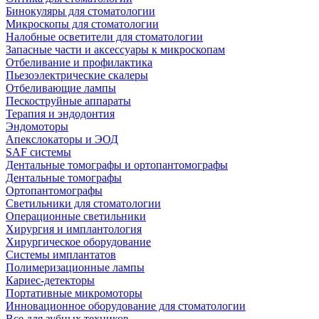
Бинокуляры для стоматологии
Микроскопы для стоматологии
Налобные осветители для стоматологии
Запасные части и аксессуары к микроскопам
Отбеливание и профилактика
Пьезоэлектрические скалеры
Отбеливающие лампы
Пескоструйные аппараты
Терапия и эндодонтия
Эндомоторы
Апекслокаторы и ЭОД
SAF системы
Дентальные томографы и ортопантомографы
Дентальные томографы
Ортопантомографы
Светильники для стоматологии
Операционные светильники
Хирургия и имплантология
Хирургическое оборудование
Системы имплантатов
Полимеризационные лампы
Кариес-детекторы
Портативные микромоторы
Инновационное оборудование для стоматологии
Все для зубных техников