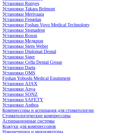
Установки Runyes
Установки Takara Belmont
Установки Merivaara
Установки Fengdan
Установки Foshan Vovo Medical Technology
Установки Stomadent
Установки Roson
Установки Медкрон
Установки Stern Weber
Установки Diplomat Dental
Установки Siger
Установки Cefla Dental Group
Установки Darta
Установки OMS
Foshan Yoboshi Medical Equipment
Установки AJAX
Установки Anya
Установки SONZ
Установки SAFETY
Установки Anthos
Компрессоры и аспирация для стоматологии
Стоматологические компрессоры
Аспирационные системы
Кожухи для компрессоров
Наконечники и микромоторы