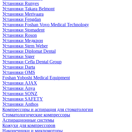
Установки Runyes
Установки Takara Belmont
Установки Merivaara
Установки Fengdan
Установки Foshan Vovo Medical Technology
Установки Stomadent
Установки Roson
Установки Медкрон
Установки Stern Weber
Установки Diplomat Dental
Установки Siger
Установки Cefla Dental Group
Установки Darta
Установки OMS
Foshan Yoboshi Medical Equipment
Установки AJAX
Установки Anya
Установки SONZ
Установки SAFETY
Установки Anthos
Компрессоры и аспирация для стоматологии
Стоматологические компрессоры
Аспирационные системы
Кожухи для компрессоров
Наконечники и микромоторы