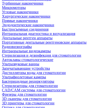
Турбинные наконечники
Микромоторы
Угловые наконечники
Хирургические наконечники
Прямые наконечники
Эндодонтические наконечники
Быстросъемные соединения
Интраоральная диагностика и визуализация
Дентальные рентген аппараты
Портативные дентальные рентгеновские аппараты
Радиовизиографы
Интраоральные видеокамеры
Стерилизация и дезинфекция для стоматологии
Автоклавы стоматологические
Ультразвуковые ванны
Запечатывающие устройства
Дистилляторы воды для стоматологии
Ультрафиолетовые камеры
Бактерицидные рециркуляторы
Стерилизаторы для стоматологии
CAD/CAM системы для стоматологии
Фрезеры для стоматологии
3D cканеры для стоматологии
3D принтеры для стоматологии
Оптика для стоматологии