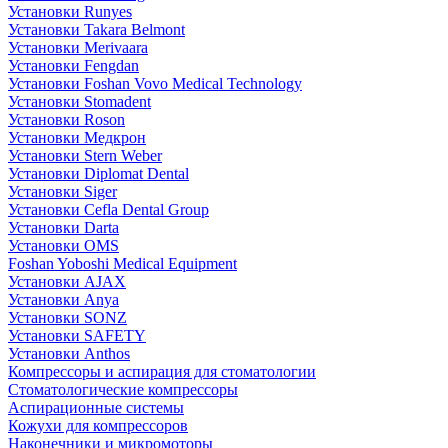
Установки Runyes
Установки Takara Belmont
Установки Merivaara
Установки Fengdan
Установки Foshan Vovo Medical Technology
Установки Stomadent
Установки Roson
Установки Медкрон
Установки Stern Weber
Установки Diplomat Dental
Установки Siger
Установки Cefla Dental Group
Установки Darta
Установки OMS
Foshan Yoboshi Medical Equipment
Установки AJAX
Установки Anya
Установки SONZ
Установки SAFETY
Установки Anthos
Компрессоры и аспирация для стоматологии
Стоматологические компрессоры
Аспирационные системы
Кожухи для компрессоров
Наконечники и микромоторы