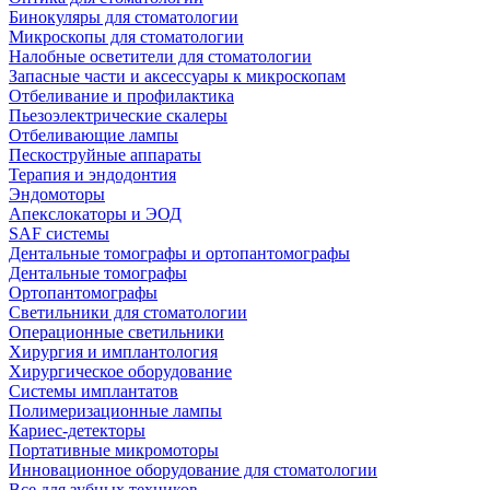
Бинокуляры для стоматологии
Микроскопы для стоматологии
Налобные осветители для стоматологии
Запасные части и аксессуары к микроскопам
Отбеливание и профилактика
Пьезоэлектрические скалеры
Отбеливающие лампы
Пескоструйные аппараты
Терапия и эндодонтия
Эндомоторы
Апекслокаторы и ЭОД
SAF системы
Дентальные томографы и ортопантомографы
Дентальные томографы
Ортопантомографы
Светильники для стоматологии
Операционные светильники
Хирургия и имплантология
Хирургическое оборудование
Системы имплантатов
Полимеризационные лампы
Кариес-детекторы
Портативные микромоторы
Инновационное оборудование для стоматологии
Все для зубных техников